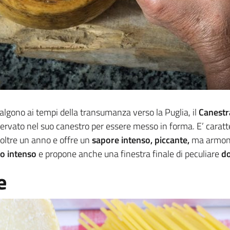
risalgono ai tempi della transumanza verso la Puglia, il
Canestr
rvato nel suo canestro per essere messo in forma. E’ caratt
oltre un anno e offre un
sapore
intenso, piccante,
ma armoni
o intenso
e propone anche una finestra finale di peculiare
do
e