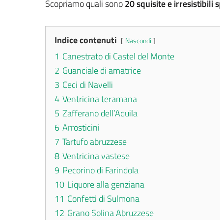
Scopriamo quali sono
20 squisite e irresistibili
s
Indice contenuti
Nascondi
1
Canestrato di Castel del Monte
2
Guanciale di amatrice
3
Ceci di Navelli
4
Ventricina teramana
5
Zafferano dell’Aquila
6
Arrosticini
7
Tartufo abruzzese
8
Ventricina vastese
9
Pecorino di Farindola
10
Liquore alla genziana
11
Confetti di Sulmona
12
Grano Solina Abruzzese