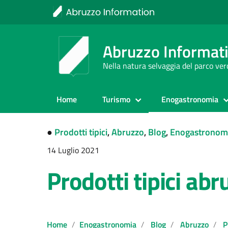
Abruzzo Informat
Nella natura selvaggia del parco ve
Home
Turismo
Enogastronomia
●
Prodotti tipici
,
Abruzzo
,
Blog
,
Enogastronom
14 Luglio 2021
Prodotti tipici ab
Home
Enogastronomia
Blog
Abruzzo
P