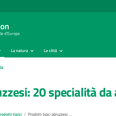
ion
rde d'Europa
La natura
Le città
ia
ruzzesi: 20 specialità d
rodotti tipici
Prodotti tipici abruzzesi: 20 specialità da assaggiare